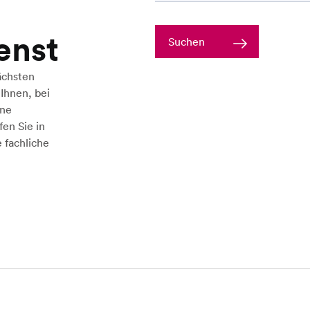
enst
Suchen
ächsten
 Ihnen, bei
ine
en Sie in
e fachliche